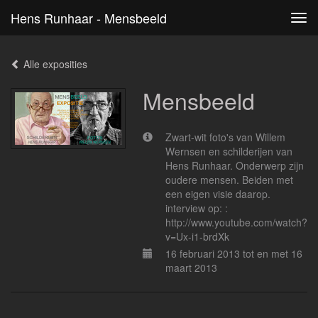
Hens Runhaar - Mensbeeld
Tog
navi
Alle exposities
Mensbeeld
Zwart-wit foto's van Willem
Wernsen en schilderijen van
Hens Runhaar. Onderwerp zijn
oudere mensen. Beiden met
een eigen visie daarop.
interview op: :
http://www.youtube.com/watch?
v=Ux-i1-brdXk
16 februari 2013 tot en met 16
maart 2013