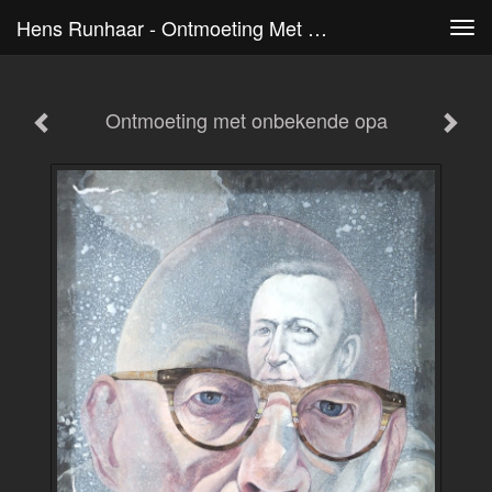
Hens Runhaar - Ontmoeting Met Onbekende Opa
Tog
navi
Ontmoeting met onbekende opa