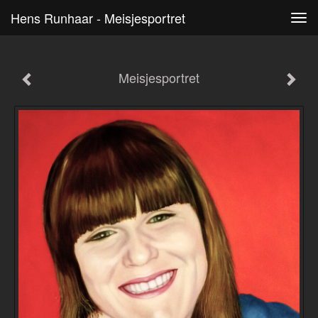
Hens Runhaar - Meisjesportret
Tog
navi
Meisjesportret